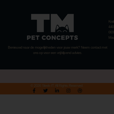
Kra
440
003
Maa
Benieuwd naar de mogelijkheden voor jouw merk? Neem contact met
ons op voor een vrijblijvend advies.
© 2026 Steek-IT. All Rights Reserved.